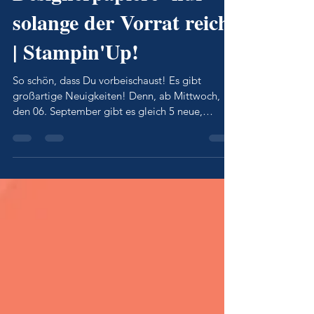
5 neue exklusive
Designerpapiere -nur
solange der Vorrat reicht
| Stampin'Up!
So schön, dass Du vorbeischaust! Es gibt
großartige Neuigkeiten! Denn, ab Mittwoch,
den 06. September gibt es gleich 5 neue,
traumhaft...