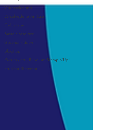
Videoanleitung
Verschiedene Anlässe
Geburtstag
Basteleinsteiger
Geschenkideen
BlogHop
Kurz erklärt - Rund um Stampin'Up!
Frühjahr-/Sommer