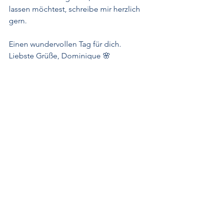
lassen möchtest, schreibe mir herzlich 
gern.
Einen wundervollen Tag für dich. 
Liebste Grüße, Dominique 🌸
meerstempeln
Karten basteln
stempeln
stampin up demonstrator
stampin up
sale a bration 2021
bastelideen
schleswig-holstein
stampin up demo
designerpapier papierblüten
Stempelset grüße auf vier hufen
Verschiedene Anlässe