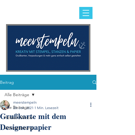
Beitrag
Alle Beiträge
meerstempeln
Alle Beiträge
20. Jan. 2021
1 Min. Lesezeit
Grußkarte mit dem
Herbst-/Winter
Designerpapier
Videoanleitung