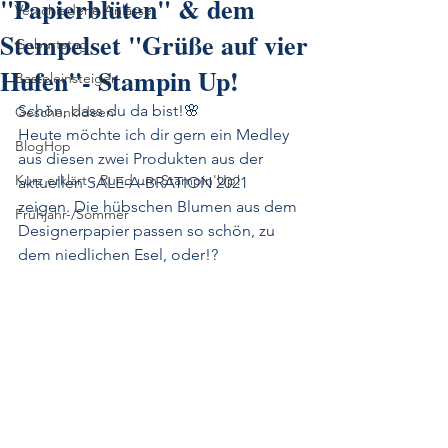
"Papierblüten" & dem
Verschiedene Anlässe
Stempelset "Grüße auf vier
Geburtstag
Hufen"- Stampin Up!
Basteleinsteiger
Schön, dass du da bist!🌸
Geschenkideen
Heute möchte ich dir gern ein Medley 
BlogHop
aus diesen zwei Produkten aus der 
Kurz erklärt - Rund um Stampin'Up!
aktuellen SALE-A-BRATION 2021 
zeigen. Die hübschen Blumen aus dem 
Frühjahr-/Sommer
Designerpapier passen so schön, zu 
dem niedlichen Esel, oder!?