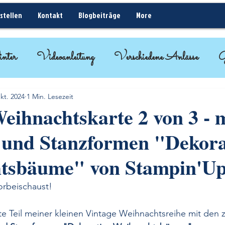
stellen
Kontakt
Blogbeiträge
More
nter
Videoanleitung
Verschiedene Anlässe
G
ideen
BlogHop
Kurz erklärt - Rund um Sta
kt. 2024
1 Min. Lesezeit
eihnachtskarte 2 von 3 - 
 und Stanzformen "Dekora
tsbäume" von Stampin'Up
orbeischaust!
te Teil meiner kleinen Vintage Weihnachtsreihe mit den 