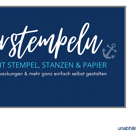
unabhän