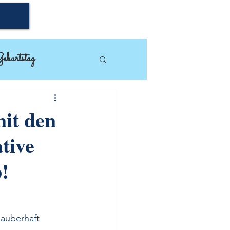
eburtstag
mpin'Up!
mit den
tive
!
zauberhaft 