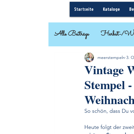
Startseite
Kataloge
Be
Alle Beiträge
Herbst-/Wi
Basteleinsteiger
Geschenk
meerstempeln
3. O
Vintage W
Stempel -
Frühjahr-/Sommer
Weihnach
So schön, dass Du v
Heute folgt der zwei