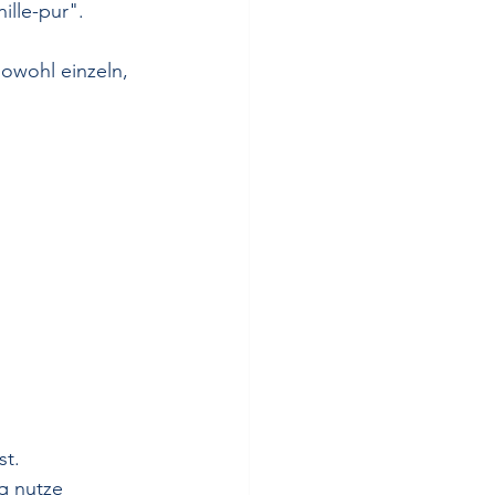
ille-pur".
sowohl einzeln, 
st.
g nutze 