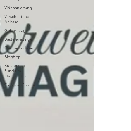
Videoanleitung
Verschiedene
Anlässe
Geburtstag
Basteleinsteiger
Geschenkideen
BlogHop
Kurz erklärt -
Rund um
Stampin'Up!
Frühjahr-/Sommer