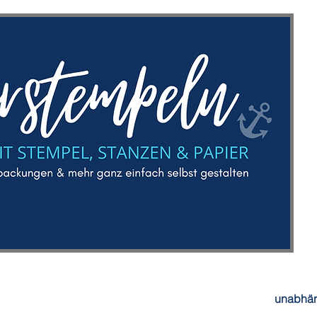
unabhän