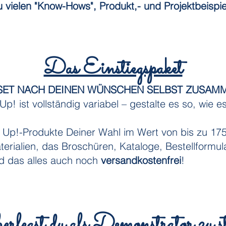
ielen "Know-Hows", Produkt,- und Projektbeispie
Das Einstiegspaket
ERSET NACH DEINEN WÜNSCHEN SELBST ZUSAM
p! ist vollständig variabel – gestalte es so, wie es
n’ Up!-Produkte Deiner Wahl im Wert von bis zu 17
erialien, das Broschüren, Kataloge, Bestellformul
nd das alles auch noch
versandkostenfrei
!
rlegst du als Demonstrator zu 