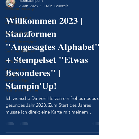
meerstempeln
2. Jan. 2023
1 Min. Lesezeit
Videoanleitung
Willkommen 2023 |
Verschiedene
Anlässe
Stanzformen
Geburtstag
Basteleinsteiger
"Angesagtes Alphabet"
Geschenkideen
+ Stempelset "Etwas
BlogHop
Besonderes" |
Kurz erklärt -
Rund um
Stampin'Up!
Stampin'Up!
Frühjahr-/Sommer
Ich wünsche Dir von Herzen ein frohes neues und
gesundes Jahr 2023. Zum Start des Jahres
musste ich direkt eine Karte mit meinem
Lieblingssp