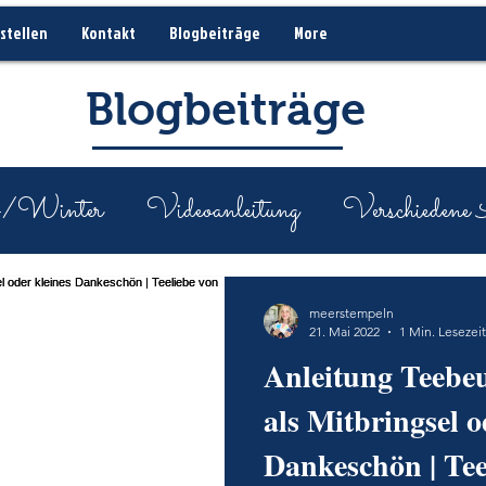
stellen
Kontakt
Blogbeiträge
More
Blogbeiträge
-/Winter
Videoanleitung
Verschiedene 
steiger
Geschenkideen
BlogHop
meerstempeln
21. Mai 2022
1 Min. Lesezeit
Anleitung Teebeu
um Stampin'Up!
Frühjahr-/Sommer
als Mitbringsel o
Dankeschön | Tee