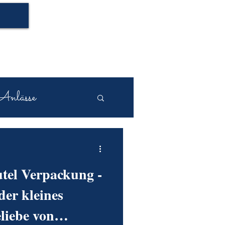
Anlässe
tel Verpackung -
der kleines
liebe von