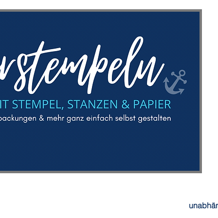
unabhän