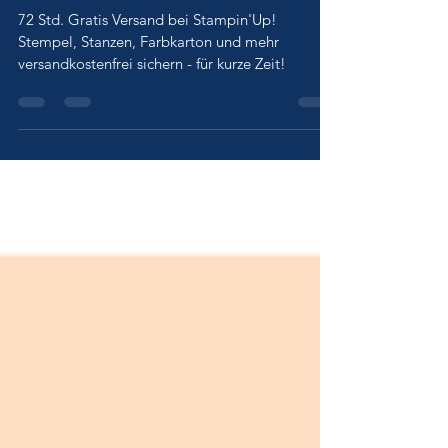
shoppen
72 Std. Gratis Versand bei Stampin'Up!
Stempel, Stanzen, Farbkarton und mehr
versandkostenfrei sichern - für kurze Zeit!