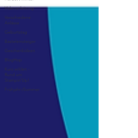
Videoanleitung
Verschiedene
Anlässe
Geburtstag
Basteleinsteiger
Geschenkideen
BlogHop
Kurz erklärt -
Rund um
Stampin'Up!
Frühjahr-/Sommer