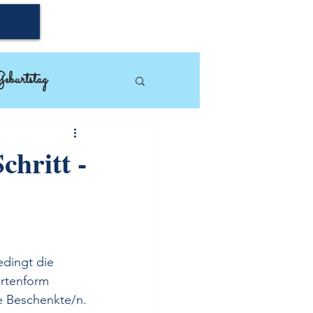
eburtstag
mpin'Up!
chritt -
dingt die 
artenform 
ie Beschenkte/n.