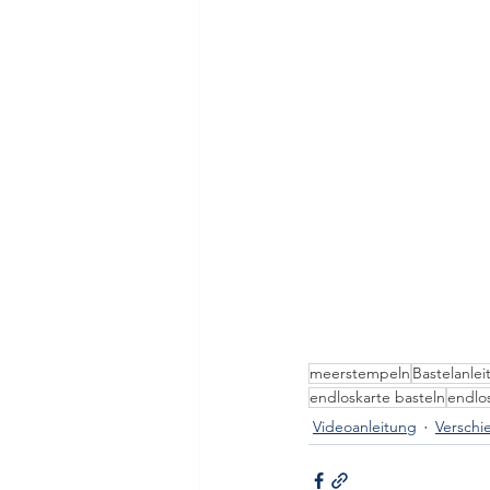
meerstempeln
Bastelanle
endloskarte basteln
endlo
Videoanleitung
Verschi