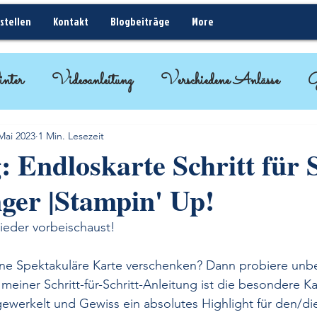
stellen
Kontakt
Blogbeiträge
More
nter
Videoanleitung
Verschiedene Anlässe
G
ideen
BlogHop
Kurz erklärt - Rund um Sta
Mai 2023
1 Min. Lesezeit
: Endloskarte Schritt für S
ger |Stampin' Up!
ieder vorbeischaust!
ne Spektakuläre Karte verschenken? Dann probiere unbe
 meiner Schritt-für-Schritt-Anleitung ist die besondere K
gewerkelt und Gewiss ein absolutes Highlight für den/d