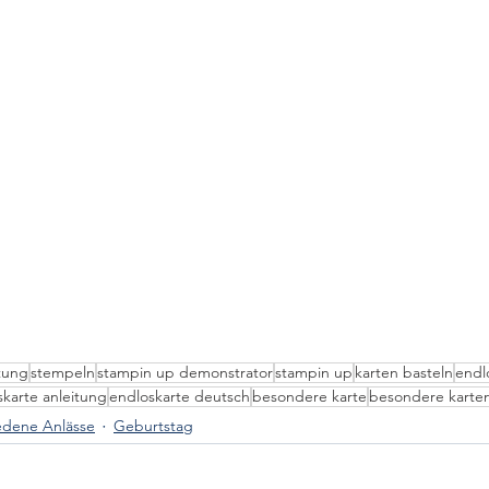
itung
stempeln
stampin up demonstrator
stampin up
karten basteln
endl
skarte anleitung
endloskarte deutsch
besondere karte
besondere karte
edene Anlässe
Geburtstag