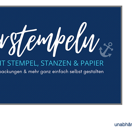
unabhän