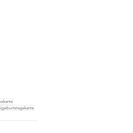
oskarte
n
geburtstagskarte