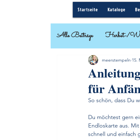
Startseite
Kataloge
Be
Alle Beiträge
Herbst-/Wi
Basteleinsteiger
Geschenk
meerstempeln
15. 
Anleitung
für Anfän
Frühjahr-/Sommer
So schön, dass Du w
Du möchtest gern ei
Endloskarte aus. Mit
schnell und einfach 