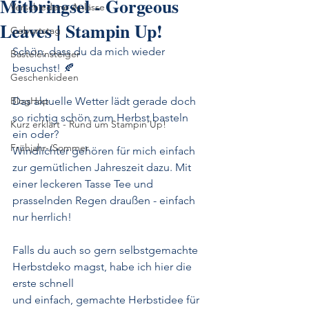
Mitbringsel - Gorgeous
Verschiedene Anlässe
Leaves | Stampin Up!
Geburtstag
Schön, dass du da mich wieder 
Basteleinsteiger
besuchst! 🍂
Geschenkideen
BlogHop
Das aktuelle Wetter lädt gerade doch 
so richtig schön zum Herbst basteln 
Kurz erklärt - Rund um Stampin'Up!
ein oder?
Frühjahr-/Sommer
Windlichter gehören für mich einfach 
zur gemütlichen Jahreszeit dazu. Mit 
einer leckeren Tasse Tee und 
prasselnden Regen draußen - einfach 
nur herrlich!
Falls du auch so gern selbstgemachte 
Herbstdeko magst, habe ich hier die 
erste schnell 
und einfach, gemachte Herbstidee für 