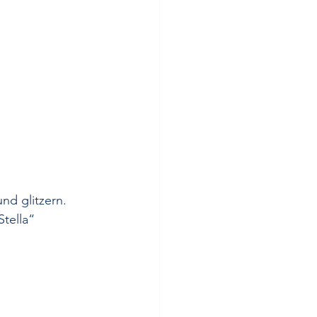
nd glitzern. 
tella“ 