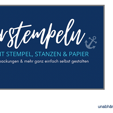
unabhän