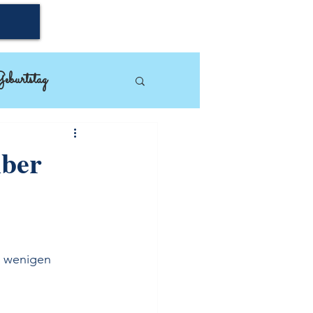
eburtstag
mpin'Up!
lber
n wenigen 