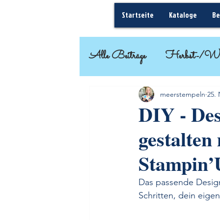
Startseite
Kataloge
Be
Alle Beiträge
Herbst-/Wi
Basteleinsteiger
Geschenk
meerstempeln
25. 
DIY - Des
gestalten
Frühjahr-/Sommer
Stampin’
Das passende Designe
Schritten, dein eige