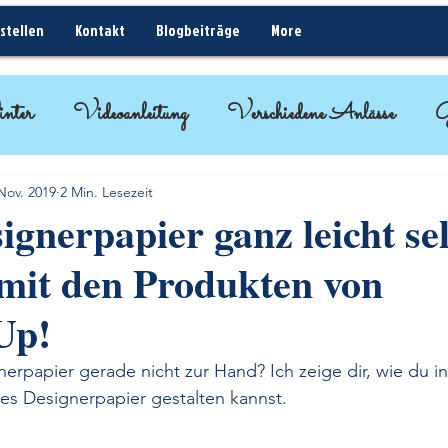
stellen
Kontakt
Blogbeiträge
More
nter
Videoanleitung
Verschiedene Anlässe
G
ideen
BlogHop
Kurz erklärt - Rund um Sta
Nov. 2019
2 Min. Lesezeit
ignerpapier ganz leicht se
 mit den Produkten von
Up!
rpapier gerade nicht zur Hand? Ich zeige dir, wie du i
nes Designerpapier gestalten kannst.