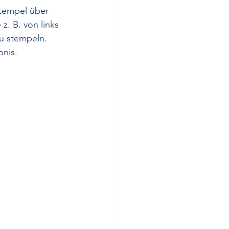
Stempel über 
. B. von links 
zu stempeln. 
bnis.