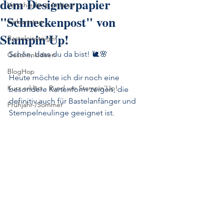
dem Designerpapier
Verschiedene Anlässe
"Schneckenpost" von
Geburtstag
Stampin'Up!
Basteleinsteiger
Schön, dass du da bist! 🐌🌸
Geschenkideen
BlogHop
Heute möchte ich dir noch eine 
Kurz erklärt - Rund um Stampin'Up!
besondere Kartenform zeigen, die 
definitiv auch für Bastelanfänger und 
Frühjahr-/Sommer
Stempelneulinge geeignet ist.