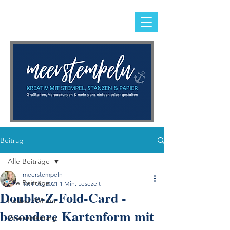
Beitrag
Alle Beiträge
meerstempeln
Alle Beiträge
10. Feb. 2021
1 Min. Lesezeit
Double-Z-Fold-Card -
Herbst-/Winter
besondere Kartenform mit
Videoanleitung