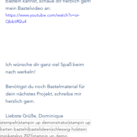
basteln kannst, schaue dir herzlich gern 
mein Bastelvideo an:
https://www.youtube.com/watch?v=or-
QbbVR2u4
Ich wünsche dir ganz viel Spaß beim 
nach werkeln!
Benötigst du noch Bastelmaterial für 
dein nächstes Projekt, schreibe mir 
herzlich gern.
Liebste Grüße, Dominique 
stempeln
stampin up demonstrator
stampin up
karten basteln
bastelideen
schleswig-holstein
minikatalog 2021
stampin up demo