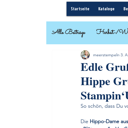
Startseite
Kataloge
Be
Alle Beiträge
Herbst-/Wi
Basteleinsteiger
Geschenk
meerstempeln
3. A
Edle Gruß
Hippe Grü
Frühjahr-/Sommer
Stampin‘
So schön, dass Du v
Die 
Hippo-Dame aus