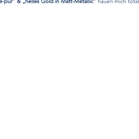
e-pur“ & „helles Gold in Matt-Metallic“ 
hauen mich tota