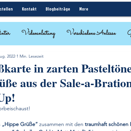
stellen
Kontakt
Blogbeiträge
More
nter
Videoanleitung
Verschiedene Anlässe
G
ideen
BlogHop
Kurz erklärt - Rund um Sta
ug. 2022
1 Min. Lesezeit
karte in zarten Pasteltöne
ße aus der Sale-a-Bratio
Up!
orbeischaust!
 „Hippe Grüße“ 
zusammen mit den 
traumhaft schönen P