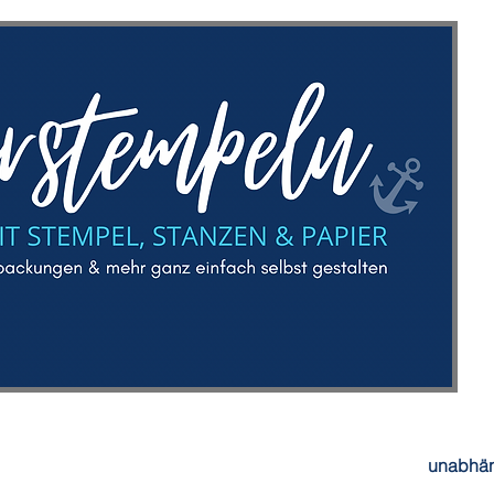
unabhän