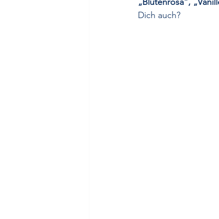
„Blütenrosa“, „Vanill
Dich auch?