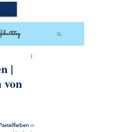
eburtstag
mpin'Up!
n |
n von
astellfarben
 in 