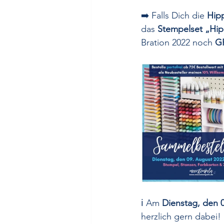
➡️ Falls Dich die 
Hip
das 
Stempelset „Hi
Bration 2022
 noch 
GR
ℹ️ Am 
Dienstag, den 
herzlich gern dabei! 