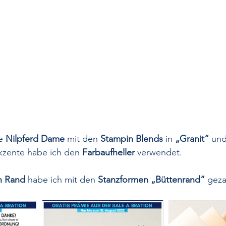
e 
Nilpferd Dame
 mit den 
Stampin Blends
 in 
„Granit“
 und
kzente habe ich den 
Farbaufheller
 verwendet. 
n Rand
 habe ich mit den 
Stanzformen „Büttenrand“
 geza