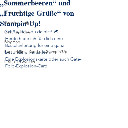
„Sommerbeeren“ und
Verschiedene Anlässe
„Fruchtige Grüße“ von
Geburtstag
Stampin‘Up!
Basteleinsteiger
Schön, dass du da bist! 🌸
Geschenkideen
Heute habe ich für dich eine 
BlogHop
Bastelanleitung für eine ganz 
Kurz erklärt - Rund um Stampin'Up!
besondere Kartenform. 
Eine Explosionskarte oder auch Gate-
Frühjahr-/Sommer
Fold-Explosion-Card.