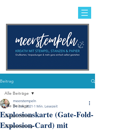
Beitrag
Alle Beiträge
meerstempeln
Alle Beiträge
24. Jan. 2021
1 Min. Lesezeit
Explosionskarte (Gate-Fold-
Herbst-/Winter
Explosion-Card) mit
Videoanleitung