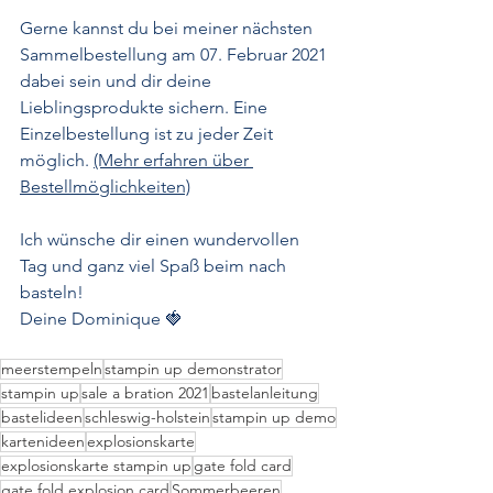
Gerne kannst du bei meiner nächsten 
Sammelbestellung am 07. Februar 2021 
dabei sein und dir deine 
Lieblingsprodukte sichern. Eine 
Einzelbestellung ist zu jeder Zeit 
möglich. 
(Mehr erfahren über 
Bestellmöglichkeiten)
Ich wünsche dir einen wundervollen 
Tag und ganz viel Spaß beim nach 
basteln!
Deine Dominique 🍓
meerstempeln
stampin up demonstrator
stampin up
sale a bration 2021
bastelanleitung
bastelideen
schleswig-holstein
stampin up demo
kartenideen
explosionskarte
explosionskarte stampin up
gate fold card
gate fold explosion card
Sommerbeeren