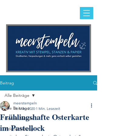
Beitrag
Alle Beiträge
meerstempeln
Alle Beiträge
18. März 2020
1 Min. Lesezeit
Frühlingshafte Osterkarte
Herbst-/Winter
im Pastellock
Videoanleitung