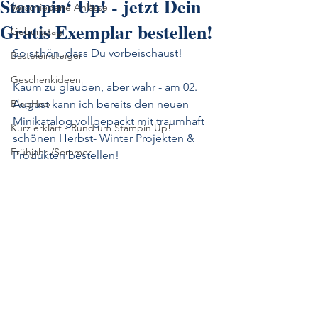
Stampin‘ Up! - jetzt Dein
Verschiedene Anlässe
Gratis Exemplar bestellen!
Geburtstag
So schön, dass Du vorbeischaust!
Basteleinsteiger
Geschenkideen
Kaum zu glauben, aber wahr - am 02. 
BlogHop
August kann ich bereits den neuen 
Minikatalog vollgepackt mit traumhaft 
Kurz erklärt - Rund um Stampin'Up!
schönen Herbst- Winter Projekten & 
Frühjahr-/Sommer
Produkten bestellen!