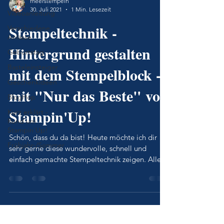
meerstempeln
30. Juli 2021
1 Min. Lesezeit
Videoanleitung
Stempeltechnik -
Verschiedene
Anlässe
Hintergrund gestalten
Geburtstag
Basteleinsteiger
mit dem Stempelblock -
Geschenkideen
mit "Nur das Beste" von
BlogHop
Stampin'Up!
Kurz erklärt -
Rund um
Stampin'Up!
Schön, dass du da bist! Heute möchte ich dir
Frühjahr-/Sommer
sehr gerne diese wundervolle, schnell und
einfach gemachte Stempeltechnik zeigen. Alles
was du