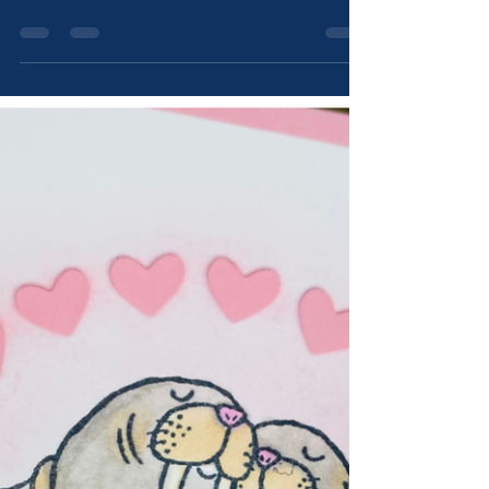
moon“ + Blending Pinsel
& Stempelkissen |
Stampin‘Up!
So schön, dass Du vorbei schaust! Endlich kam
das wunderschöne Stempelset „Under the
moon“ zum Einsatz - und entstanden ist ein...