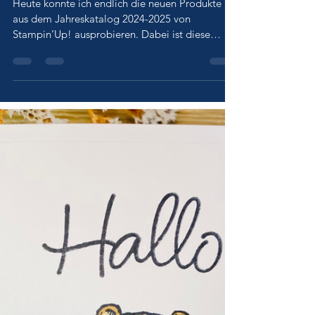
Zuckersüße Grußkarte
mit den Stempel und
Stanzen
„Kuschelgrüsse“ von
Stampin‘Up!
Heute konnte ich endlich die neuen Produkte
aus dem Jahreskatalog 2024-2025 von
Stampin‘Up! ausprobieren. Dabei ist diese
niedliche...