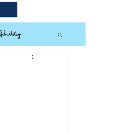
eburtstag
mpin'Up!
n