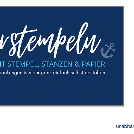
unabhän