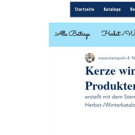
Startseite
Kataloge
Be
Alle Beiträge
Herbst-/Wi
Basteleinsteiger
Geschenk
meerstempeln
4. N
Kerze win
Produkte
Frühjahr-/Sommer
erstellt mit dem Ste
Herbst-/Winterkatal