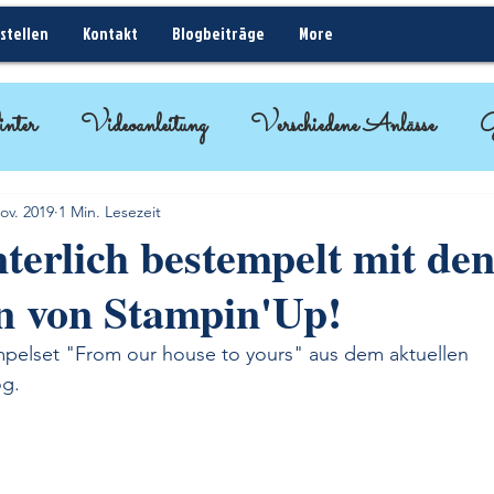
stellen
Kontakt
Blogbeiträge
More
nter
Videoanleitung
Verschiedene Anlässe
G
ideen
BlogHop
Kurz erklärt - Rund um Sta
ov. 2019
1 Min. Lesezeit
terlich bestempelt mit de
n von Stampin'Up!
mpelset "From our house to yours" aus dem aktuellen 
og.