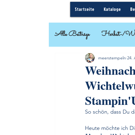
Startseite
Kataloge
Be
Alle Beiträge
Herbst-/Wi
Basteleinsteiger
Geschenk
meerstempeln
24.
Weihnach
Wichtelwu
Frühjahr-/Sommer
Stampin'
So schön, dass Du da
Heute möchte ich Dir