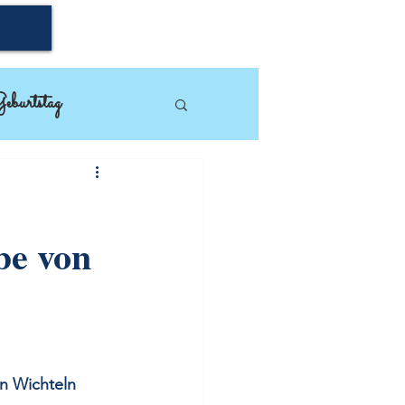
eburtstag
mpin'Up!
be von
n Wichteln 