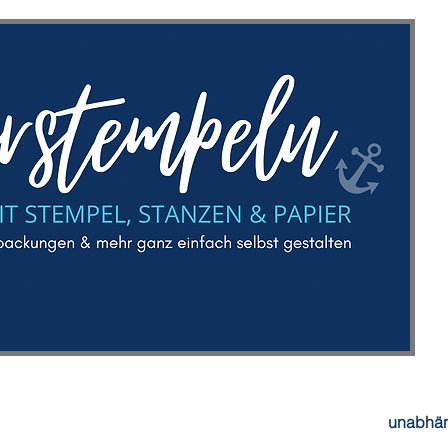
unabhän