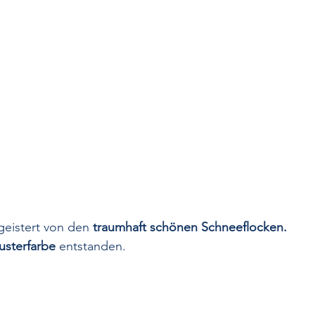
geistert von den 
traumhaft schönen Schneeflocken.
usterfarbe
 entstanden. 