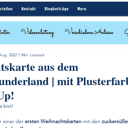
stellen
Kontakt
Blogbeiträge
More
nter
Videoanleitung
Verschiedene Anlässe
G
ideen
BlogHop
Kurz erklärt - Rund um Sta
 Aug. 2022
1 Min. Lesezeit
tskarte aus dem
nderland | mit Plusterfar
Up!
 bist!
 einer der 
ersten Weihnachtskarten
 mit den 
zuckersüße