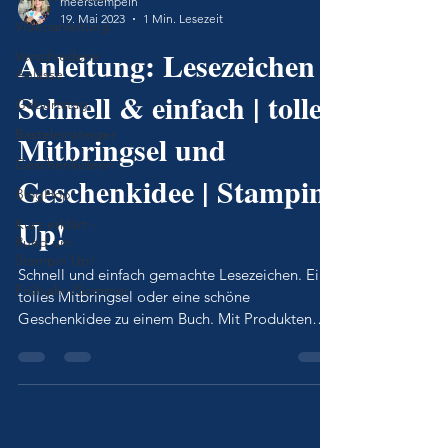
meerstempeln
19. Mai 2023
1 Min. Lesezeit
Videoanleitung
Anleitung: Lesezeichen |
Verschiedene
Anlässe
Schnell & einfach | tolles
Geburtstag
Basteleinsteiger
Mitbringsel und
Geschenkideen
Geschenkidee | Stampin'
BlogHop
Up!
Kurz erklärt -
Rund um
Stampin'Up!
Schnell und einfach gemachte Lesezeichen. Ein
Frühjahr-/Sommer
tolles Mitbringsel oder eine schöne
Geschenkidee zu einem Buch. Mit Produkten
von Stampin'Up!