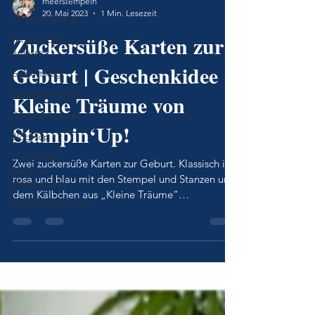
meerstempeln
20. Mai 2023
1 Min. Lesezeit
Videoanleitung
Zuckersüße Karten zur
Verschiedene
Anlässe
Geburt | Geschenkidee |
Geburtstag
Basteleinsteiger
Kleine Träume von
Geschenkideen
Stampin‘Up!
BlogHop
Kurz erklärt -
Zwei zuckersüße Karten zur Geburt. Klassisch in
Rund um
rosa und blau mit den Stempel und Stanzen und
Stampin'Up!
dem Kälbchen aus „Kleine Träume“
Frühjahr-/Sommer
Stampin‘Up!